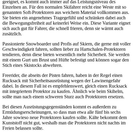
geeignet, es kommt auch immer auf das Leistungsniveau des
Einzelnen an. Für den normalen Skifahrer reicht eine Weste mit so
genannten Soft-Protektoren aus weichem Material vollkommen aus.
Sie bieten ein angenehmes Tragegefühl und schränken dabei auch
die Bewegungsfreiheit auf keinerlei Weise ein. Diese Variante eignet
sich auch gut für Fahrer, die schnell frieren, denn sie wärmt auch
zusätzlich.
Passionierte Snowboarder und Profis auf Skiern, die gerne mit voller
Geschwindigkeit fahren, sollten lieber zu Hartschalen-Protektoren
tendieren, denn diese bieten wesentlich mehr Sicherheit. Sie werden
mit einem Gurt um Brust und Hüfte befestigt und können sogar den
Stich eines Skistocks abwehren.
Freerider, die abseits der Pisten fahren, haben in der Regel einen
Rucksack mit Sicherheitsausrüstung wegen der Lawinengefahr
dabei. In diesem Fall ist es empfehlenswert, gleich einen Rucksack
mit integriertem Protektor zu kaufen. Ähnlich wie beim Skihelm,
sollte man nach einem schweren Sturz auch Protektoren ersetzen.
Bei diesen Ausrüstungsgegenständen kommt es außerdem zu
Ermüdungserscheinungen, so dass man etwa alle fünf bis sechs
Jahre sowieso neue Protektoren kaufen sollte. Kälte bekommt dem
Kunststoff nicht gut, weshalb man die Protektoren nicht nachts im
Freien belassen sollte.