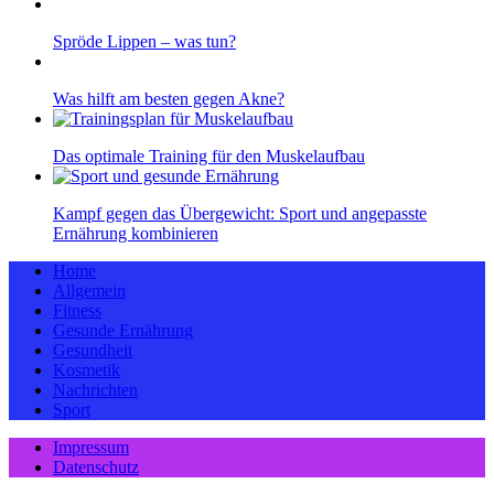
Spröde Lippen – was tun?
Was hilft am besten gegen Akne?
Das optimale Training für den Muskelaufbau
Kampf gegen das Übergewicht: Sport und angepasste
Ernährung kombinieren
Home
Allgemein
Fitness
Gesunde Ernährung
Gesundheit
Kosmetik
Nachrichten
Sport
Impressum
Datenschutz