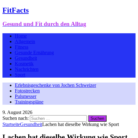
FitFacts
Gesund und Fit durch den Alltag
Home
Allgemein
Fitness
Gesunde Ernährung
Gesundheit
Kosmetik
Nachrichten
Sport
Erlebnisgeschenke von Jochen Schweizer
Fotostrecken
Pulsmesser
Trainingspläne
9. August 2026
Suchen nach:
Startseite
Gesundheit
Lachen hat dieselbe Wirkung wie Sport
Lachen hat dieselbe Wirkung wie Sport