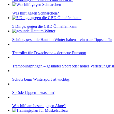
Was hilft gegen Schnarchen?
5 Dinge, gegen die CBD Öl helfen kann
Schöne, gesunde Haut im Winter haben – ein paar Tipps dafür
Tretroller für Erwachsene – der neue Funsport
Trampolinspringen – gesunder Sport oder hohes Verletzungsris
Schutz beim Wintersport ist wichtig!
Spröde Lippen – was tun?
Was hilft am besten gegen Akne?