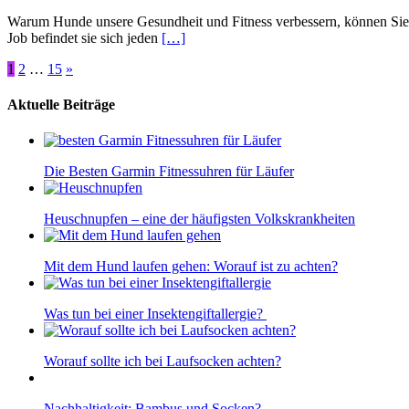
Warum Hunde unsere Gesundheit und Fitness verbessern, können Sie i
Job befindet sie sich jeden
[…]
Beitragsnavigation
1
2
…
15
»
Aktuelle Beiträge
Die Besten Garmin Fitnessuhren für Läufer
Heuschnupfen – eine der häufigsten Volkskrankheiten
Mit dem Hund laufen gehen: Worauf ist zu achten?
Was tun bei einer Insektengiftallergie?
Worauf sollte ich bei Laufsocken achten?
Nachhaltigkeit: Bambus und Socken?