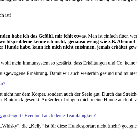
h ist!
den habe ich das Gefühl, mir fehlt etwas
. Man ist einfach fitter, 
wichtsprobleme kenne ich nicht, genauso wenig wie z.B. Atemnot 
der Hunde habe, kann ich mich nicht entsinnen, jemals erkältet gew
 wohl mein Immunsystem so gestärkt, dass Erkältungen und Co. keine
 ausgewogene Ernährung. Damit wir auch weiterhin gesund und munter
zu?
tut nicht nur dem Körper, sondern auch der Seele gut. Durch das Stre
der Blutdruck gesenkt. Außerdem bringen mich meine Hunde auch oft z
s
gesteigert? Eventuell auch deine Teamfähigkeit?
hisky“, die „Kelly“ ist für diese Hundesportart nicht (mehr) geeignet, 