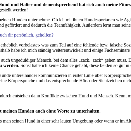
ür Hund und Halter und dementsprechend hat sich auch meine Fitnes
estellt werden!
t meinen Hunden unternehme. Ob ich mit ihnen Hundesportarten wie Agi
 gefördert und dadurch die Teamfähigkeit. Außerdem lernt man seine
auch dir persönlich, geholfen?
rheblich vorbelastet- was zum Teil auf eine fehlende bzw. falsche Sozi
Deshalb habe ich mich ständig weiterentwickelt und einige Fachsemina
dafür auch ungeduldiger Mensch, bei dem alles „zack, zack“ gehen mus
 zu werden
. Sonst hätte ich keine Chance gehabt, diese beiden so gut in
 Hunde untereinander kommunizieren in erster Linie über Körpersprach
ne Körpersprache und das entsprechende Hör- oder Sichtzeichen nicht 
Dadurch entstehen dann Konflikte zwischen Hund und Mensch. Kennt ma
h mit meinen Hunden auch ohne Worte zu unterhalten.
ass man seinen Hund in einer sehr lauten Umgebung oder wenn er im Alt