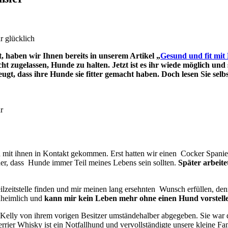
r glücklich
, haben wir Ihnen bereits in unserem Artikel „
Gesund und fit mi
cht zugelassen, Hunde zu halten. Jetzt ist es ihr wiede möglich und s
eugt, dass ihre Hunde sie fitter gemacht haben. Doch lesen Sie se
r
 mit ihnen in Kontakt gekommen. Erst hatten wir einen Cocker Spaniel,
r, dass Hunde immer Teil meines Lebens sein sollten.
Später arbeitet
lzeitstelle finden und mir meinen lang ersehnten Wunsch erfüllen, denn
unheimlich und
kann mir kein Leben mehr ohne einen Hund vorstell
ly von ihrem vorigen Besitzer umständehalber abgegeben. Sie war dama
- Terrier Whisky ist ein Notfallhund und vervollständigte unsere kleine 