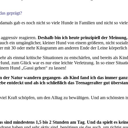
das geprägt?
damals gab es noch nicht so viele Hunde in Familien und nicht so vie
n aggressiv reagieren.
Deshalb bin ich heute prinzipiell der Meinung,
s auch ein umgänglicher, kleiner Hund von einem größeren, nicht sozial
ner mit 30 oder mehr Kilogramm am anderen Ende der Leine körperlich
ehr als einmal kritische Situationen zu entschärfen, und bereits als Kin
und, zum Glück war es nur eine leichte Verletzung. In so einer Situati
 einem Hund „Gassi gehen“ zu lassen!
der Natur wandern gegangen- als Kind fand ich das immer ganz to
be entdeckt und als ich schließlich das Teenageralter gut übers
viel Kraft schöpfen, um den Alltag zu bewältigen. Und am schönsten is
s sind mindestens 1,5 bis 2 Stunden am Tag
.
Und da spielt es keine
g haben und sehr aktiv sind, benötigen sie das auch, um richtig ausgel