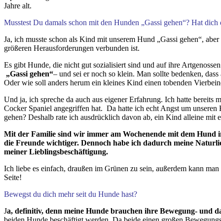
Jahre alt.
Musstest Du damals schon mit den Hunden „Gassi gehen“? Hat dich 
Ja, ich musste schon als Kind mit unserem Hund „Gassi gehen“, aber 
größeren Herausforderungen verbunden ist.
Es gibt Hunde, die nicht gut sozialisiert sind und auf ihre Artgenosse
„Gassi gehen“
– und sei er noch so klein. Man sollte bedenken, das
Oder wie soll anders herum ein kleines Kind einen tobenden Vierbei
Und ja, ich spreche da auch aus eigener Erfahrung. Ich hatte bereits m
Cocker Spaniel angegriffen hat. Da hatte ich echt Angst um unseren H
gehen? Deshalb rate ich ausdrücklich davon ab, ein Kind alleine mit
Mit der Familie sind wir immer am Wochenende mit dem Hund in 
die Freunde wichtiger. Dennoch habe ich dadurch meine Naturlie
meiner Lieblingsbeschäftigung.
Ich liebe es einfach, draußen im Grünen zu sein, außerdem kann man 
Seite!
Bewegst du dich mehr seit du Hunde hast?
J
a, definitiv, denn meine Hunde brauchen ihre Bewegung- und da
beiden Hunde beschäftigt werden. Da beide einen großen Bewegungsdran