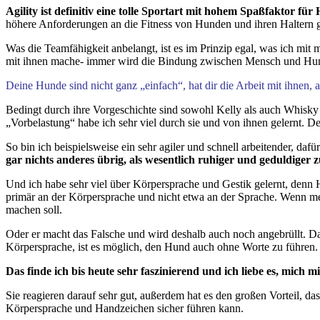
Agility ist definitiv eine tolle Sportart mit hohem Spaßfaktor f
höhere Anforderungen an die Fitness von Hunden und ihren Haltern g
Was die Teamfähigkeit anbelangt, ist es im Prinzip egal, was ich mi
mit ihnen mache- immer wird die Bindung zwischen Mensch und Hund
Deine Hunde sind nicht ganz „einfach“, hat dir die Arbeit mit ihnen, 
Bedingt durch ihre Vorgeschichte sind sowohl Kelly als auch Whisky e
„Vorbelastung“ habe ich sehr viel durch sie und von ihnen gelernt. 
So bin ich beispielsweise ein sehr agiler und schnell arbeitender, 
gar nichts anderes übrig, als wesentlich ruhiger und geduldiger
Und ich habe sehr viel über Körpersprache und Gestik gelernt, denn
primär an der Körpersprache und nicht etwa an der Sprache. Wenn mei
machen soll.
Oder er macht das Falsche und wird deshalb auch noch angebrüllt. 
Körpersprache, ist es möglich, den Hund auch ohne Worte zu führen.
Das finde ich bis heute sehr faszinierend und ich liebe es, mic
Sie reagieren darauf sehr gut, außerdem hat es den großen Vorteil, d
Körpersprache und Handzeichen sicher führen kann.