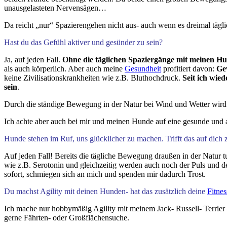
unausgelasteten Nervensägen…
Da reicht „nur“ Spazierengehen nicht aus- auch wenn es dreimal täglic
Hast du das Gefühl aktiver und gesünder zu sein?
Ja, auf jeden Fall.
Ohne die täglichen Spaziergänge mit meinen Hun
als auch körperlich. Aber auch meine
Gesundheit
profitiert davon:
Ge
keine Zivilisationskrankheiten wie z.B. Bluthochdruck.
Seit ich wie
sein
.
Durch die ständige Bewegung in der Natur bei Wind und Wetter wird
Ich achte aber auch bei mir und meinen Hunde auf eine gesunde und
Hunde stehen im Ruf, uns glücklicher zu machen. Trifft das auf dich 
Auf jeden Fall! Bereits die tägliche Bewegung draußen in der Natur 
wie z.B. Serotonin und gleichzeitig werden auch noch der Puls und 
sofort, schmiegen sich an mich und spenden mir dadurch Trost.
Du machst Agility mit deinen Hunden- hat das zusätzlich deine
Fitnes
Ich mache nur hobbymäßig Agility mit meinem Jack- Russell- Terrier „W
gerne Fährten- oder Großflächensuche.