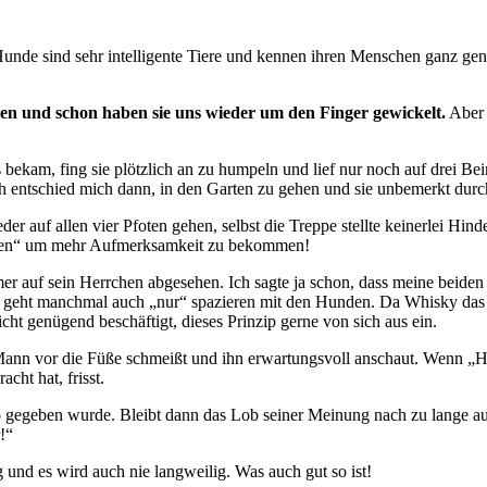
l. Hunde sind sehr intelligente Tiere und kennen ihren Menschen ganz 
ugen und schon haben sie uns wieder um den Finger gewickelt.
Aber 
ekam, fing sie plötzlich an zu humpeln und lief nur noch auf drei Be
. Ich entschied mich dann, in den Garten zu gehen und sie unbemerkt dur
er auf allen vier Pfoten gehen, selbst die Treppe stellte keinerlei Hinde
dchen“ um mehr Aufmerksamkeit zu bekommen!
er auf sein Herrchen abgesehen. Ich sagte ja schon, dass meine beiden
 geht manchmal auch „nur“ spazieren mit den Hunden. Da Whisky das
cht genügend beschäftigt, dieses Prinzip gerne von sich aus ein.
 Mann vor die Füße schmeißt und ihn erwartungsvoll anschaut. Wenn „H
cht hat, frisst.
 gegeben wurde. Bleibt dann das Lob seiner Meinung nach zu lange au
!“
und es wird auch nie langweilig. Was auch gut so ist!