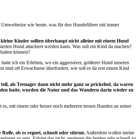
le Umweltreize wie heute, was für den Hundeführer mit immer
 kleine Kinder sollten überhaupt nicht alleine mit einem Hund
isierten Hund attackiert werden kann. Was soll ein Kind da machen?
 halten können?
d hatte ich ein Erlebnis, wo ein aggressiver, größerer Hund unseren
on sind oft Erwachsene überfordert, wie soll es da erst einem Kind
ll, als Teenager dann nicht mehr ganz so prickelnd
,
da waren
tanden hatte, wurden die Natur und das Wandern darin wieder zu
t es, mit einem oder besser noch mehreren treuen Hunden an seiner
 Rolle, ob es regnet, schneit oder stürmt.
Außerdem wollen meine
astet zu sein. Erfolgt das nicht, mutieren die beiden sehr schnell zu