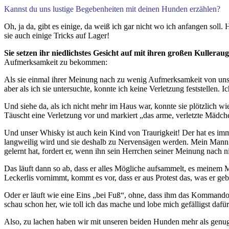
Kannst du uns lustige Begebenheiten mit deinen Hunden erzählen?
Oh, ja da, gibt es einige, da weiß ich gar nicht wo ich anfangen sol
sie auch einige Tricks auf Lager!
Sie setzen ihr niedlichstes Gesicht auf mit ihren großen Kullera
Aufmerksamkeit zu bekommen:
Als sie einmal ihrer Meinung nach zu wenig Aufmerksamkeit von uns b
aber als ich sie untersuchte, konnte ich keine Verletzung feststellen
Und siehe da, als ich nicht mehr im Haus war, konnte sie plötzlich wied
Täuscht eine Verletzung vor und markiert „das arme, verletzte Mä
Und unser Whisky ist auch kein Kind von Traurigkeit! Der hat es imm
langweilig wird und sie deshalb zu Nervensägen werden. Mein Mann
gelernt hat, fordert er, wenn ihn sein Herrchen seiner Meinung nach ni
Das läuft dann so ab, dass er alles Mögliche aufsammelt, es meinem
Leckerlis vornimmt, kommt es vor, dass er aus Protest das, was er gebra
Oder er läuft wie eine Eins „bei Fuß“, ohne, dass ihm das Kommando
schau schon her, wie toll ich das mache und lobe mich gefälligst dafür
Also, zu lachen haben wir mit unseren beiden Hunden mehr als genug 