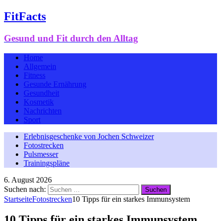
FitFacts
Gesund und Fit durch den Alltag
Home
Allgemein
Fitness
Gesunde Ernährung
Gesundheit
Kosmetik
Nachrichten
Sport
Erlebnisgeschenke von Jochen Schweizer
Fotostrecken
Pulsmesser
Trainingspläne
6. August 2026
Suchen nach:
Startseite
Fotostrecken
10 Tipps für ein starkes Immunsystem
10 Tipps für ein starkes Immunsystem