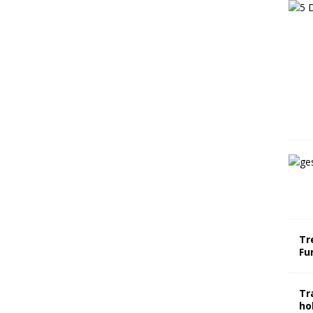
Tr
Fu
Tr
ho