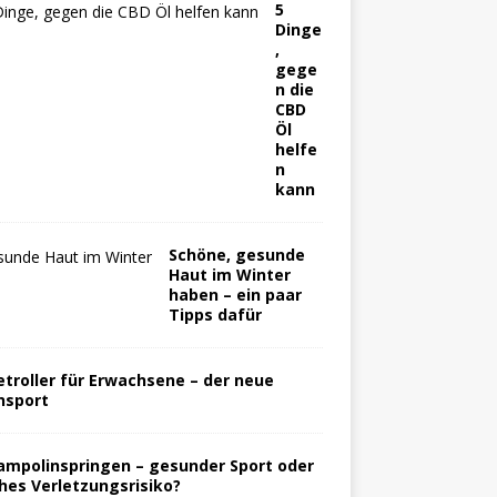
5
Dinge
,
gege
n die
CBD
Öl
helfe
n
kann
Schöne, gesunde
Haut im Winter
haben – ein paar
Tipps dafür
etroller für Erwachsene – der neue
nsport
ampolinspringen – gesunder Sport oder
hes Verletzungsrisiko?