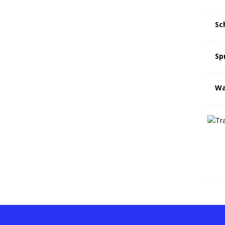
Sc
Sp
Wa