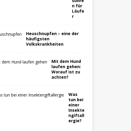
suhre
n für
Läufe
r
Heuschnupfen – eine der
häufigsten
Volkskrankheiten
Mit dem Hund
laufen gehen:
Worauf ist zu
achten?
Was
tun bei
einer
Insekte
ngiftall
ergie?