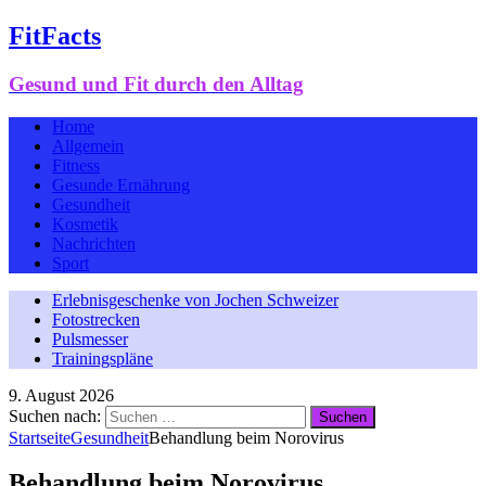
FitFacts
Gesund und Fit durch den Alltag
Home
Allgemein
Fitness
Gesunde Ernährung
Gesundheit
Kosmetik
Nachrichten
Sport
Erlebnisgeschenke von Jochen Schweizer
Fotostrecken
Pulsmesser
Trainingspläne
9. August 2026
Suchen nach:
Startseite
Gesundheit
Behandlung beim Norovirus
Behandlung beim Norovirus