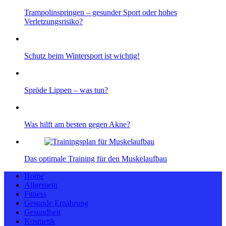
Trampolinspringen – gesunder Sport oder hohes
Verletzungsrisiko?
Schutz beim Wintersport ist wichtig!
Spröde Lippen – was tun?
Was hilft am besten gegen Akne?
Das optimale Training für den Muskelaufbau
Home
Allgemein
Fitness
Gesunde Ernährung
Gesundheit
Kosmetik