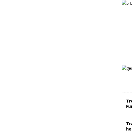
Tr
Fu
Tr
ho