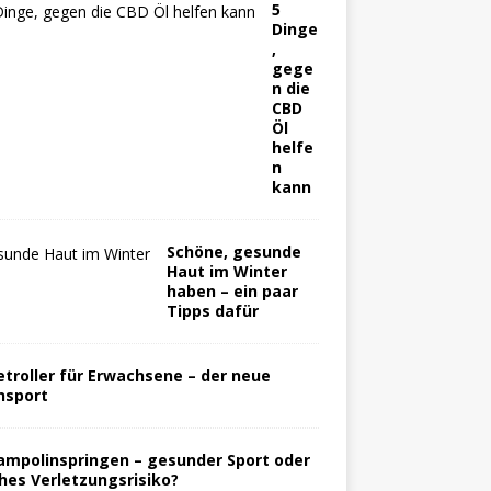
5
Dinge
,
gege
n die
CBD
Öl
helfe
n
kann
Schöne, gesunde
Haut im Winter
haben – ein paar
Tipps dafür
etroller für Erwachsene – der neue
nsport
ampolinspringen – gesunder Sport oder
hes Verletzungsrisiko?