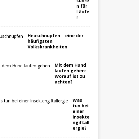
suhre
n für
Läufe
r
Heuschnupfen – eine der
häufigsten
Volkskrankheiten
Mit dem Hund
laufen gehen:
Worauf ist zu
achten?
Was
tun bei
einer
Insekte
ngiftall
ergie?