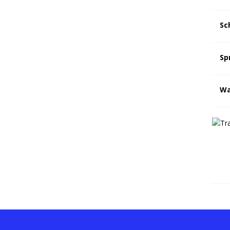
Sc
Sp
Wa