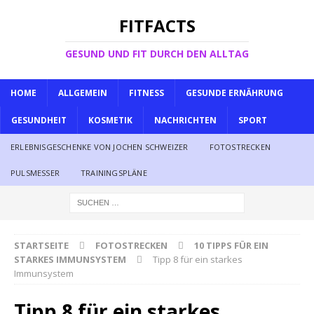
FITFACTS
GESUND UND FIT DURCH DEN ALLTAG
HOME
ALLGEMEIN
FITNESS
GESUNDE ERNÄHRUNG
GESUNDHEIT
KOSMETIK
NACHRICHTEN
SPORT
ERLEBNISGESCHENKE VON JOCHEN SCHWEIZER
FOTOSTRECKEN
PULSMESSER
TRAININGSPLÄNE
STARTSEITE
FOTOSTRECKEN
10 TIPPS FÜR EIN
STARKES IMMUNSYSTEM
Tipp 8 für ein starkes
Immunsystem
Tipp 8 für ein starkes