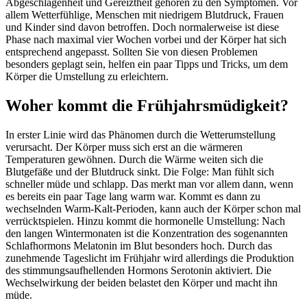
Abgeschlagenheit und Gereiztheit gehören zu den Symptomen. Vor
allem Wetterfühlige, Menschen mit niedrigem Blutdruck, Frauen
und Kinder sind davon betroffen. Doch normalerweise ist diese
Phase nach maximal vier Wochen vorbei und der Körper hat sich
entsprechend angepasst. Sollten Sie von diesen Problemen
besonders geplagt sein, helfen ein paar Tipps und Tricks, um dem
Körper die Umstellung zu erleichtern.
Woher kommt die Frühjahrsmüdigkeit?
In erster Linie wird das Phänomen durch die Wetterumstellung
verursacht. Der Körper muss sich erst an die wärmeren
Temperaturen gewöhnen. Durch die Wärme weiten sich die
Blutgefäße und der Blutdruck sinkt. Die Folge: Man fühlt sich
schneller müde und schlapp. Das merkt man vor allem dann, wenn
es bereits ein paar Tage lang warm war. Kommt es dann zu
wechselnden Warm-Kalt-Perioden, kann auch der Körper schon mal
verrücktspielen. Hinzu kommt die hormonelle Umstellung: Nach
den langen Wintermonaten ist die Konzentration des sogenannten
Schlafhormons Melatonin im Blut besonders hoch. Durch das
zunehmende Tageslicht im Frühjahr wird allerdings die Produktion
des stimmungsaufhellenden Hormons Serotonin aktiviert. Die
Wechselwirkung der beiden belastet den Körper und macht ihn
müde.