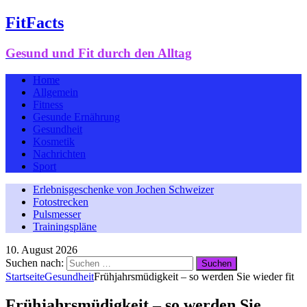
FitFacts
Gesund und Fit durch den Alltag
Home
Allgemein
Fitness
Gesunde Ernährung
Gesundheit
Kosmetik
Nachrichten
Sport
Erlebnisgeschenke von Jochen Schweizer
Fotostrecken
Pulsmesser
Trainingspläne
10. August 2026
Suchen nach:
Startseite
Gesundheit
Frühjahrsmüdigkeit – so werden Sie wieder fit
Frühjahrsmüdigkeit – so werden Sie