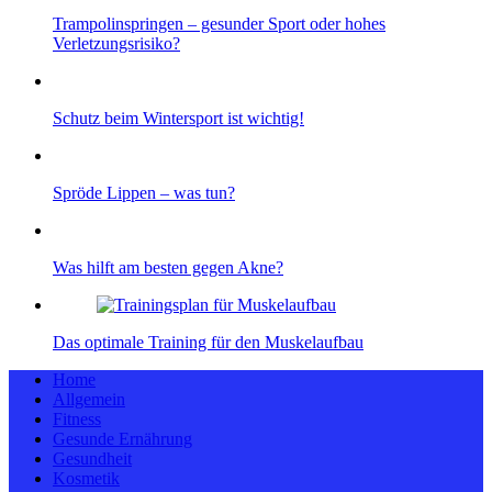
Trampolinspringen – gesunder Sport oder hohes
Verletzungsrisiko?
Schutz beim Wintersport ist wichtig!
Spröde Lippen – was tun?
Was hilft am besten gegen Akne?
Das optimale Training für den Muskelaufbau
Home
Allgemein
Fitness
Gesunde Ernährung
Gesundheit
Kosmetik