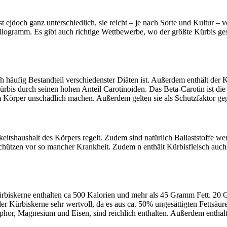
 ejdoch ganz unterschiedlich, sie reicht – je nach Sorte und Kultur – 
gramm. Es gibt auch richtige Wettbewerbe, wo der größte Kürbis gesuc
ch häufig Bestandteil verschiedenster Diäten ist. Außerdem enthält de
ürbis durch seinen hohen Anteil Carotinoiden. Das Beta-Carotin ist die
im Körper unschädlich machen. Außerdem gelten sie als Schutzfaktor g
tshaushalt des Körpers regelt. Zudem sind natürlich Ballaststoffe wert
 schützen vor so mancher Krankheit. Zudem n enthält Kürbisfleisch au
ürbiskerne enthalten ca 500 Kalorien und mehr als 45 Gramm Fett. 20
r Kürbiskerne sehr wertvoll, da es aus ca. 50% ungesättigten Fettsäuren
phor, Magnesium und Eisen, sind reichlich enthalten. Außerdem entha