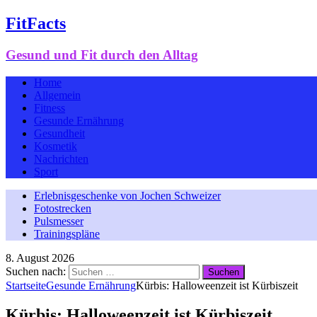
FitFacts
Gesund und Fit durch den Alltag
Home
Allgemein
Fitness
Gesunde Ernährung
Gesundheit
Kosmetik
Nachrichten
Sport
Erlebnisgeschenke von Jochen Schweizer
Fotostrecken
Pulsmesser
Trainingspläne
8. August 2026
Suchen nach:
Startseite
Gesunde Ernährung
Kürbis: Halloweenzeit ist Kürbiszeit
Kürbis: Halloweenzeit ist Kürbiszeit