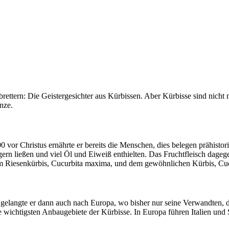
rbrettern: Die Geistergesichter aus Kürbissen. Aber Kürbisse sind nich
nze.
000 vor Christus ernährte er bereits die Menschen, dies belegen prähist
agern ließen und viel Öl und Eiweiß enthielten. Das Fruchtfleisch dageg
em Riesenkürbis, Cucurbita maxima, und dem gewöhnlichen Kürbis, Cuc
gelangte er dann auch nach Europa, wo bisher nur seine Verwandten, 
 wichtigsten Anbaugebiete der Kürbisse. In Europa führen Italien und 