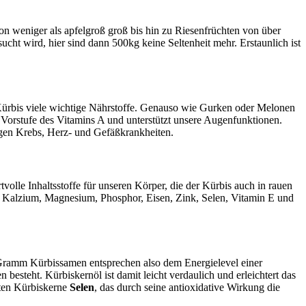
von weniger als apfelgroß groß bis hin zu Riesenfrüchten von über
ht wird, hier sind dann 500kg keine Seltenheit mehr. Erstaunlich ist
r Kürbis viele wichtige Nährstoffe. Genauso wie Gurken oder Melonen
 Vorstufe des Vitamins A und unterstützt unsere Augenfunktionen.
egen Krebs, Herz- und Gefäßkrankheiten.
volle Inhaltsstoffe für unseren Körper, die der Kürbis auch in rauen
ch Kalzium, Magnesium, Phosphor, Eisen, Zink, Selen, Vitamin E und
 Gramm Kürbissamen entsprechen also dem Energielevel einer
 besteht. Kürbiskernöl ist damit leicht verdaulich und erleichtert das
lten Kürbiskerne
Selen
, das durch seine antioxidative Wirkung die