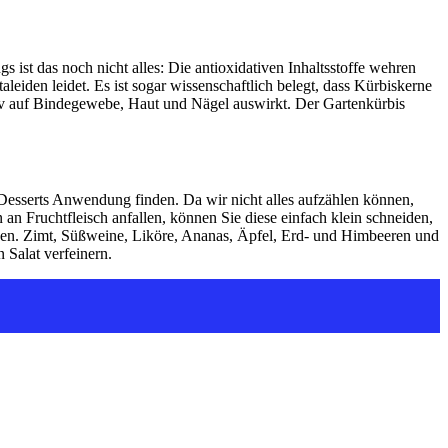
s ist das noch nicht alles: Die antioxidativen Inhaltsstoffe wehren
den leidet. Es ist sogar wissenschaftlich belegt, dass Kürbiskerne
itiv auf Bindegewebe, Haut und Nägel auswirkt. Der Gartenkürbis
d Desserts Anwendung finden. Da wir nicht alles aufzählen können,
n Fruchtfleisch anfallen, können Sie diese einfach klein schneiden,
rden. Zimt, Süßweine, Liköre, Ananas, Äpfel, Erd- und Himbeeren und
Salat verfeinern.