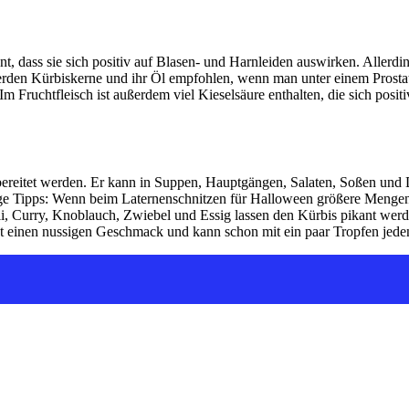
t, dass sie sich positiv auf Blasen- und Harnleiden auswirken. Allerding
n Kürbiskerne und ihr Öl empfohlen, wenn man unter einem Prostatalei
Im Fruchtfleisch ist außerdem viel Kieselsäure enthalten, die sich pos
t zubereitet werden. Er kann in Suppen, Hauptgängen, Salaten, Soßen un
ge Tipps: Wenn beim Laternenschnitzen für Halloween größere Mengen a
ili, Curry, Knoblauch, Zwiebel und Essig lassen den Kürbis pikant we
einen nussigen Geschmack und kann schon mit ein paar Tropfen jeden 