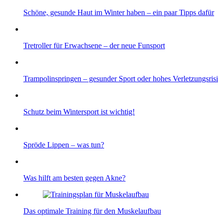
Schöne, gesunde Haut im Winter haben – ein paar Tipps dafür
Tretroller für Erwachsene – der neue Funsport
Trampolinspringen – gesunder Sport oder hohes Verletzungsris
Schutz beim Wintersport ist wichtig!
Spröde Lippen – was tun?
Was hilft am besten gegen Akne?
Das optimale Training für den Muskelaufbau