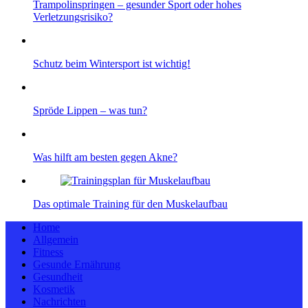
Trampolinspringen – gesunder Sport oder hohes
Verletzungsrisiko?
Schutz beim Wintersport ist wichtig!
Spröde Lippen – was tun?
Was hilft am besten gegen Akne?
Das optimale Training für den Muskelaufbau
Home
Allgemein
Fitness
Gesunde Ernährung
Gesundheit
Kosmetik
Nachrichten