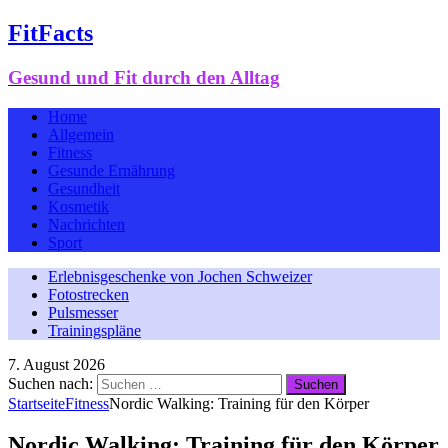
FitFacts
Gesund und Fit durch den Alltag
Home
Allgemein
Fitness
Gesunde Ernährung
Gesundheit
Kosmetik
Nachrichten
Sport
Erlebnisgeschenke von Jochen Schweizer
Fotostrecken
Pulsmesser
Trainingspläne
7. August 2026
Suchen nach:
Startseite
Fitness
Nordic Walking: Training für den Körper
Nordic Walking: Training für den Körper