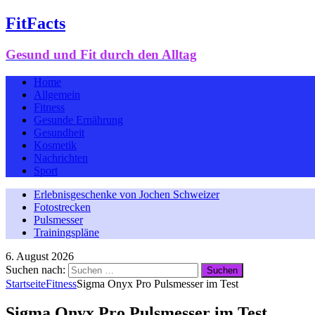
FitFacts
Gesund und Fit durch den Alltag
Home
Allgemein
Fitness
Gesunde Ernährung
Gesundheit
Kosmetik
Nachrichten
Sport
Erlebnisgeschenke von Jochen Schweizer
Fotostrecken
Pulsmesser
Trainingspläne
6. August 2026
Suchen nach:
Startseite
Fitness
Sigma Onyx Pro Pulsmesser im Test
Sigma Onyx Pro Pulsmesser im Test