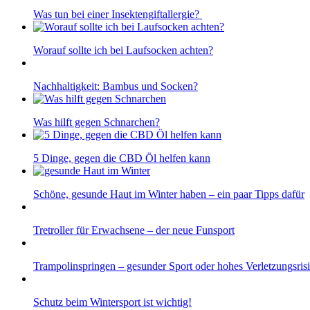
Was tun bei einer Insektengiftallergie?
Worauf sollte ich bei Laufsocken achten?
Nachhaltigkeit: Bambus und Socken?
Was hilft gegen Schnarchen?
5 Dinge, gegen die CBD Öl helfen kann
Schöne, gesunde Haut im Winter haben – ein paar Tipps dafür
Tretroller für Erwachsene – der neue Funsport
Trampolinspringen – gesunder Sport oder hohes Verletzungsris
Schutz beim Wintersport ist wichtig!