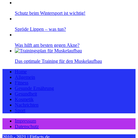
Schutz beim Wintersport ist wichtig!
Spröde Lippen – was tun?
Was hilft am besten gegen Akne?
Das optimale Training für den Muskelaufbau
Home
Allgemein
Fitness
Gesunde Ernährung
Gesundheit
Kosmetik
Nachrichten
Sport
Impressum
Datenschutz
2010 - 2021 | Fitfacts.de