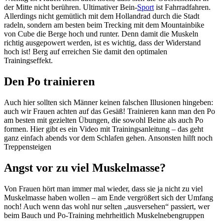
der Mitte nicht berühren. Ultimativer Bein-
Sport
ist Fahrradfahren.
Allerdings nicht gemütlich mit dem Hollandrad durch die Stadt
radeln, sondern am besten beim Trecking mit dem Mountainbike
von Cube die Berge hoch und runter. Denn damit die Muskeln
richtig ausgepowert werden, ist es wichtig, dass der Widerstand
hoch ist! Berg auf erreichen Sie damit den optimalen
Trainingseffekt.
Den Po trainieren
Auch hier sollten sich Männer keinen falschen Illusionen hingeben:
auch wir Frauen achten auf das Gesäß! Trainieren kann man den Po
am besten mit gezielten Übungen, die sowohl Beine als auch Po
formen. Hier gibt es ein Video mit Trainingsanleitung – das geht
ganz einfach abends vor dem Schlafen gehen. Ansonsten hilft noch
Treppensteigen
Angst vor zu viel Muskelmasse?
Von Frauen hört man immer mal wieder, dass sie ja nicht zu viel
Muskelmasse haben wollen – am Ende vergrößert sich der Umfang
noch! Auch wenn das wohl nur selten „ausversehen“ passiert, wer
beim Bauch und Po-Training mehrheitlich Muskelnebengruppen