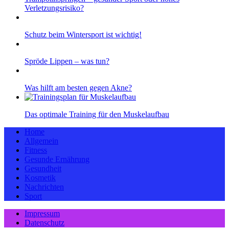
Verletzungsrisiko?
Schutz beim Wintersport ist wichtig!
Spröde Lippen – was tun?
Was hilft am besten gegen Akne?
Das optimale Training für den Muskelaufbau
Home
Allgemein
Fitness
Gesunde Ernährung
Gesundheit
Kosmetik
Nachrichten
Sport
Impressum
Datenschutz