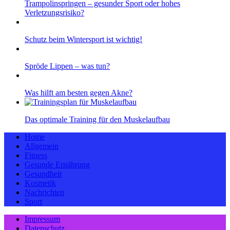
Trampolinspringen – gesunder Sport oder hohes
Verletzungsrisiko?
Schutz beim Wintersport ist wichtig!
Spröde Lippen – was tun?
Was hilft am besten gegen Akne?
Das optimale Training für den Muskelaufbau
Home
Allgemein
Fitness
Gesunde Ernährung
Gesundheit
Kosmetik
Nachrichten
Sport
Impressum
Datenschutz