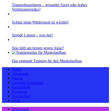
Trampolinspringen – gesunder Sport oder hohes
Verletzungsrisiko?
Schutz beim Wintersport ist wichtig!
Spröde Lippen – was tun?
Was hilft am besten gegen Akne?
Das optimale Training für den Muskelaufbau
Home
Allgemein
Fitness
Gesunde Ernährung
Gesundheit
Kosmetik
Nachrichten
Sport
Impressum