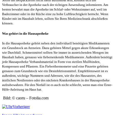
Sollte der Beipackzettel nicht mehr auffindbar sein, können sich die
Verbraucher in der Apotheke nach der richtigen Anwendung informieren. Am
besten bewahrt man die Apotheke im Schlaf- oder Wohnzimmer auf, weil im
Badezimmer oder in der Küche eine zu hohe Luftfeuchtigkeit herrscht. Wenn
Kinder mit im Haushalt leben, sollten Sie Ihren Medizinschrank abschließen
können.
Was gehört in die Hausapotheke
In die Hausapotheke gehört neben den individuell benötigten Medikamenten
ein Grundstock an Arzneien. Dazu gehören Mittel gegen akute Erkrankungen
wie Durchfall. Schmerzmittel sollten Sie immer in ausreichenden Mengen im
Haushalt haben, genauso wie fiebersenkende Medikamente. Außerdem benötigt
jede Hausapotheke Verbandsmaterial in Form von sterilen Mullbinden,
Kompressen und Pflastern. Ein Fieberthermometer und eine Pinzette gehören
genauso zum Grundstock wie ein Desinfektionsmittel. Empfehlenswert ist es
außerdem, wichtige Nummern und Adressen, wie die des Hausarztes, des
ärztlichen Notdienstes oder des nächsten Krankenhauses in der Hausapotheke
aufzubewahren. Für den Notfall ist es auch nicht schlecht, wenn man eine Erste-
Hilfe-Anleitung im Haus hat.
Bild: © caoru – Fotolia.com
Vorheriger