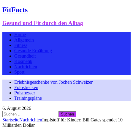
FitFacts
Gesund und Fit durch den Alltag
Home
Allgemein
Fitness
Gesunde Ernährung
Gesundheit
Kosmetik
Nachrichten
Sport
Erlebnisgeschenke von Jochen Schweizer
Fotostrecken
Pulsmesser
Trainingspläne
6. August 2026
Suchen
nach:
Startseite
Nachrichten
Impfstoff für Kinder: Bill Gates spendet 10
Milliarden Dollar