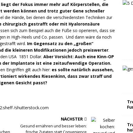
 liegt der Fokus immer mehr auf Körperstellen, die
rt werden können und trotz guter Gene schneller
l die Hände, bei denen die verschiedensten Techniken zur
 chirurgisch gestrafft oder mit Hyaloronsäure
ssen sich zum Beispiel auch die Füße so operieren, dass sie
gen in High-Heels und Co. passen. Und dann wäre da noch
gestrafft wird.
Im Gegensatz zu den „großen“
nd die kleineren Modifikationen jedoch preiswerter
.
n den USA 1851 Dollar.
Aber Vorsicht: Auch eine Kinn-OP
en der Implantate ist eine zeitaufwendige Operation.
 Eingriffen gilt auch hier:
es sollte natürlich aussehen,
tioniert wirkendes Riesenkinn, dass zwar straff und
eigenen Gesicht passt?
Tr
Fu
 2:sheff /shutterstock.com
NÄCHSTER
Tr
Gesund ernähren und besser leben:
ho
schen
frische Zutaten statt Convenience