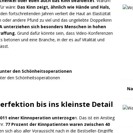
chenkel oder eben auch das Kinn bearbeitet
. Warum
für wäre:
Das Kinn zeigt, ähnlich wie Hände und Hals,
den fortschreitenden Jahren verliert die Haut an Elastizität
 oder andere Pfund zu viel und das ungeliebte Doppelkinn
SA unterziehen sich besonders Menschen in hohen
affung.
Grund dafür könnte sein, dass Video-Konferenzen
s betonen und eine Branche, in der es auf Vitalität und
ässt.
nter den Schönheitsoperationen
Na
rfektion bis ins kleinste Detail
011 einer Kinnoperation unterzoge
n. Das ist ein Anstieg
hr.
77 Prozent der Kinnpatienten waren zwischen 40
n sich also aller Voraussicht nach in die Bestseller-Eingriffe