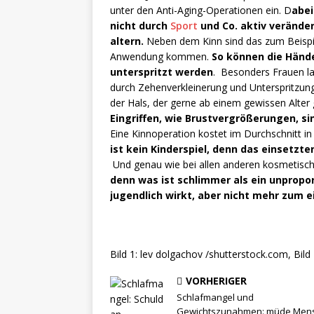
unter den Anti-Aging-Operationen ein. D
abei
nicht durch
Sport
und Co. aktiv verände
altern.
Neben dem Kinn sind das zum Beispie
Anwendung kommen.
So können die Hände
unterspritzt werden
. Besonders Frauen la
durch Zehenverkleinerung und Unterspritzun
der Hals, der gerne ab einem gewissen Alter 
Eingriffen, wie Brustvergrößerungen, si
Eine Kinnoperation kostet im Durchschnitt i
ist kein Kinderspiel, denn das einsetzt
Und genau wie bei allen anderen kosmetischen
denn was ist schlimmer als ein unpropor
jugendlich wirkt, aber nicht mehr zum 
Bild 1: lev dolgachov /shutterstock.com, Bild
VORHERIGER
Schlafmangel und
Gewichtszunahmen: müde Men