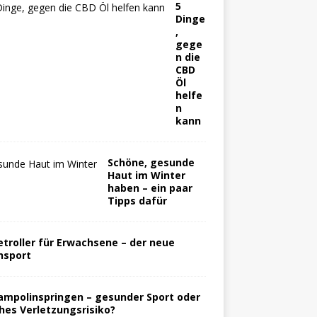
5
Dinge
,
gege
n die
CBD
Öl
helfe
n
kann
Schöne, gesunde
Haut im Winter
haben – ein paar
Tipps dafür
etroller für Erwachsene – der neue
nsport
ampolinspringen – gesunder Sport oder
hes Verletzungsrisiko?