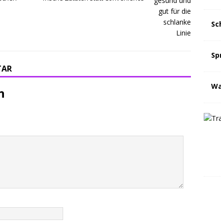
Sc
Sp
TAR
Wa
n