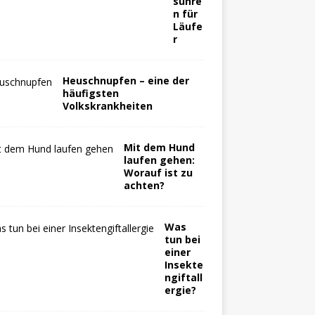
suhre
n für
Läufe
r
Heuschnupfen – eine der
häufigsten
Volkskrankheiten
Mit dem Hund
laufen gehen:
Worauf ist zu
achten?
Was
tun bei
einer
Insekte
ngiftall
ergie?