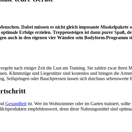
Menschen. Dabei müssen es nicht gleich imposante Muskelpakete sei
h optimale Erfolge erzielen. Treppensteigen ist dann purer Spaß, 
ngen auch in den eigenen vier Wänden sein Bodyform-Programm sta
ergeht nach einiger Zeit die Lust am Training. Sie zahlen zwar ihren Mi
en. Klimmzüge und Liegestütze sind kostenlos und bringen die Armmus
g, Seilspringen oder Bauchpressen lassen sich durchaus sehenswerte Er
rtschritt
und
Gesundheit
ist. Wer im Wohnzimmer oder im Garten trainiert, sollt
Milchprodukten empfehlenswert, denn diese Nahrungsmittel sind optimal