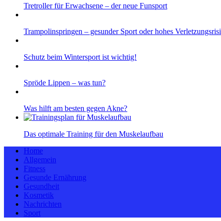
Tretroller für Erwachsene – der neue Funsport
Trampolinspringen – gesunder Sport oder hohes Verletzungsris
Schutz beim Wintersport ist wichtig!
Spröde Lippen – was tun?
Was hilft am besten gegen Akne?
Das optimale Training für den Muskelaufbau
Home
Allgemein
Fitness
Gesunde Ernährung
Gesundheit
Kosmetik
Nachrichten
Sport