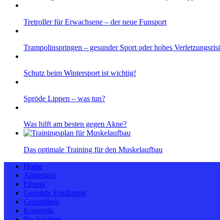
Tretroller für Erwachsene – der neue Funsport
Trampolinspringen – gesunder Sport oder hohes Verletzungsris
Schutz beim Wintersport ist wichtig!
Spröde Lippen – was tun?
Was hilft am besten gegen Akne?
Das optimale Training für den Muskelaufbau
Home
Allgemein
Fitness
Gesunde Ernährung
Gesundheit
Kosmetik
Nachrichten