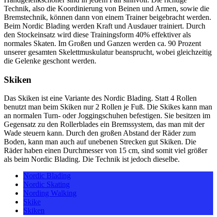
Technik, also die Koordinierung von Beinen und Armen, sowie die
Bremstechnik, können dann von einem Trainer beigebracht werden.
Beim Nordic Blading werden Kraft und Ausdauer trainiert. Durch
den Stockeinsatz wird diese Trainingsform 40% effektiver als
normales Skaten. Im Großen und Ganzen werden ca. 90 Prozent
unserer gesamten Skelettmuskulatur beansprucht, wobei gleichzeitig
die Gelenke geschont werden.
Skiken
Das Skiken ist eine Variante des Nordic Blading. Statt 4 Rollen
benutzt man beim Skiken nur 2 Rollen je Fuß. Die Skikes kann man
an normalen Turn- oder Joggingschuhen befestigen. Sie besitzen im
Gegensatz zu den Rollerblades ein Bremssystem, das man mit der
Wade steuern kann. Durch den großen Abstand der Räder zum
Boden, kann man auch auf unebenen Strecken gut Skiken. Die
Räder haben einen Durchmesser von 15 cm, sind somit viel größer
als beim Nordic Blading. Die Technik ist jedoch dieselbe.
Nordic Blading
Nordic Skating
Nording Walking
Skike
Skiken