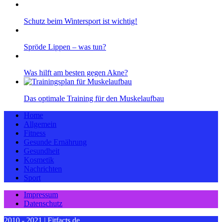
Schutz beim Wintersport ist wichtig!
Spröde Lippen – was tun?
Was hilft am besten gegen Akne?
Das optimale Training für den Muskelaufbau
Home
Allgemein
Fitness
Gesunde Ernährung
Gesundheit
Kosmetik
Nachrichten
Sport
Impressum
Datenschutz
2010 - 2021 | Fitfacts.de