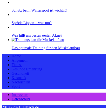
Schutz beim Wintersport ist wichtig!
Spröde Lippen – was tun?
Was hilft am besten gegen Akne?
Das optimale Training für den Muskelaufbau
Home
Allgemein
Fitness
Gesunde Ernährung
Gesundheit
Kosmetik
Nachrichten
Sport
Impressum
Datenschutz
2010 - 2021 | Fitfacts.de