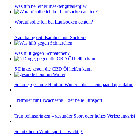
Was tun bei einer Insektengiftallergie?
Worauf sollte ich bei Laufsocken achten?
Nachhaltigkeit: Bambus und Socken?
Was hilft gegen Schnarchen?
5 Dinge, gegen die CBD Öl helfen kann
Schöne, gesunde Haut im Winter haben – ein paar Tipps dafür
Tretroller für Erwachsene – der neue Funsport
Trampolinspringen – gesunder Sport oder hohes Verletzungsris
Schutz beim Wintersport ist wichtig!