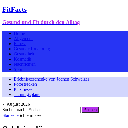
FitFacts
Gesund und Fit durch den Alltag
Home
Allgemein
Fitness
Gesunde Ernährung
Gesundheit
Kosmetik
Nachrichten
Sport
Erlebnisgeschenke von Jochen Schweizer
Fotostrecken
Pulsmesser
Trainingspläne
7. August 2026
Suchen nach:
Startseite
Schleim lösen