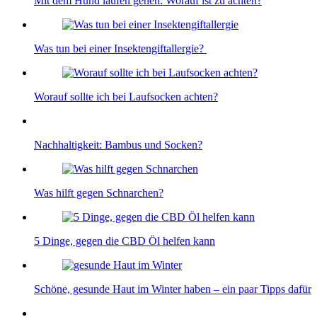
Mit dem Hund laufen gehen: Worauf ist zu achten?
Was tun bei einer Insektengiftallergie?
Worauf sollte ich bei Laufsocken achten?
Nachhaltigkeit: Bambus und Socken?
Was hilft gegen Schnarchen?
5 Dinge, gegen die CBD Öl helfen kann
Schöne, gesunde Haut im Winter haben – ein paar Tipps dafür