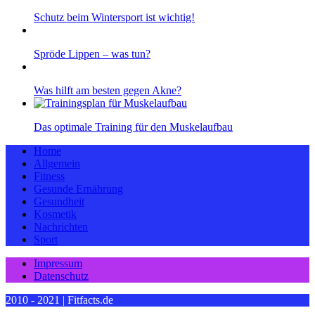
Schutz beim Wintersport ist wichtig!
Spröde Lippen – was tun?
Was hilft am besten gegen Akne?
Das optimale Training für den Muskelaufbau
Home
Allgemein
Fitness
Gesunde Ernährung
Gesundheit
Kosmetik
Nachrichten
Sport
Impressum
Datenschutz
2010 - 2021 | Fitfacts.de