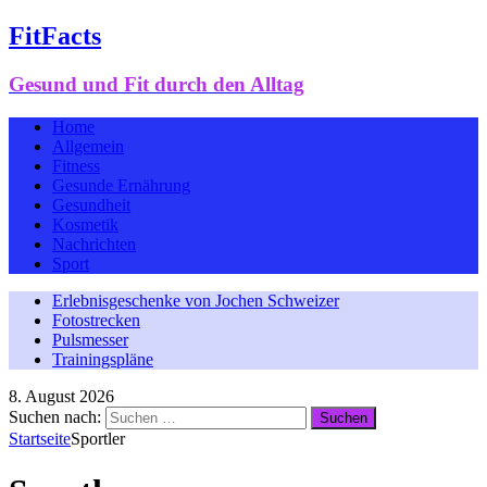
FitFacts
Gesund und Fit durch den Alltag
Home
Allgemein
Fitness
Gesunde Ernährung
Gesundheit
Kosmetik
Nachrichten
Sport
Erlebnisgeschenke von Jochen Schweizer
Fotostrecken
Pulsmesser
Trainingspläne
8. August 2026
Suchen nach:
Startseite
Sportler