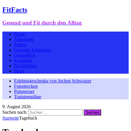
FitFacts
Gesund und Fit durch den Alltag
Home
Allgemein
Fitness
Gesunde Ernährung
Gesundheit
Kosmetik
Nachrichten
Sport
Erlebnisgeschenke von Jochen Schweizer
Fotostrecken
Pulsmesser
Trainingspläne
9. August 2026
Suchen nach:
Startseite
Tagebuch