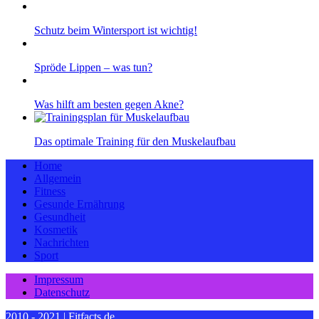
Schutz beim Wintersport ist wichtig!
Spröde Lippen – was tun?
Was hilft am besten gegen Akne?
Das optimale Training für den Muskelaufbau
Home
Allgemein
Fitness
Gesunde Ernährung
Gesundheit
Kosmetik
Nachrichten
Sport
Impressum
Datenschutz
2010 - 2021 | Fitfacts.de