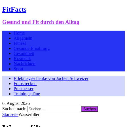
FitFacts
Gesund und Fit durch den Alltag
Home
Allgemein
Fitness
Gesunde Ernährung
Gesundheit
Kosmetik
Nachrichten
Sport
Erlebnisgeschenke von Jochen Schweizer
Fotostrecken
Pulsmesser
Trainingspläne
6. August 2026
Suchen nach:
Startseite
Wasserfilter