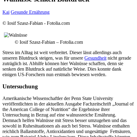
Kai
Gesunde Ernährung
© Iosif Szasz-Fabian - Fotolia.com
© Iosif Szasz-Fabian – Fotolia.com
Stress im Alltag ist weit verbreitet. Dieser lässt allerdings auch
unseren Blutdruck steigen, was für unsere
Gesundheit
nicht gerade
zuträglich ist. Abhilfe können hier Walnüsse schaffen, denn sie
senken den Blutdruck auf natürliche Weise. Dies konnte dank
einigen US-Forschern nun erstmals bewiesen werden.
Untersuchung
Amerikanische Wissenschaftler der Penn State University
veröffentlichten in der aktuellen Ausgabe Fachzeitschrift „Journal of
the American College of Nutrition“ die Ergebnisse ihrer
Untersuchung in Bezug auf eine walnussreiche Ernährung.
Demnach helfen Walnüsse mit Stress besser umzugehen und das
sowohl in Ruhesituationen als auch bei Stress. Walnüsse enthalten
reichlich Ballaststoffe, Antioxidantien und ungesättigte Fettsäuren,
wie zum Beispiel Alpha-Linolensäure. Diese Inhaltsstoffe könnten