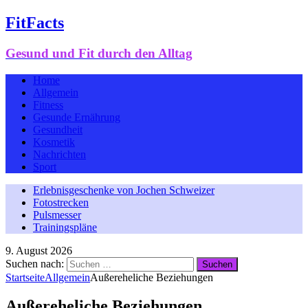
FitFacts
Gesund und Fit durch den Alltag
Home
Allgemein
Fitness
Gesunde Ernährung
Gesundheit
Kosmetik
Nachrichten
Sport
Erlebnisgeschenke von Jochen Schweizer
Fotostrecken
Pulsmesser
Trainingspläne
9. August 2026
Suchen nach:
Startseite
Allgemein
Außereheliche Beziehungen
Außereheliche Beziehungen