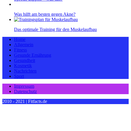
Was hilft am besten gegen Akne?
Das optimale Training für den Muskelaufbau
Home
Allgemein
Fitness
Gesunde Ernährung
Gesundheit
Kosmetik
Nachrichten
Sport
Impressum
Datenschutz
2010 - 2021 | Fitfacts.de