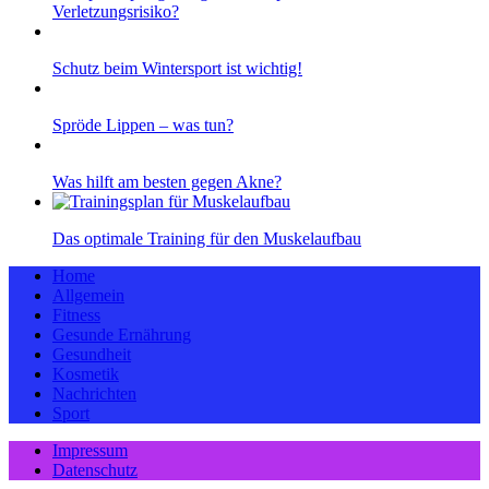
Verletzungsrisiko?
Schutz beim Wintersport ist wichtig!
Spröde Lippen – was tun?
Was hilft am besten gegen Akne?
Das optimale Training für den Muskelaufbau
Home
Allgemein
Fitness
Gesunde Ernährung
Gesundheit
Kosmetik
Nachrichten
Sport
Impressum
Datenschutz