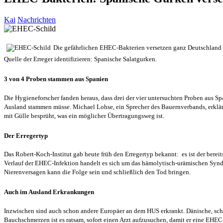
Kai
Nachrichten
Die gefährlichen EHEC-Bakterien versetzen ganz Deutschland i
Quelle der Erreger identifizieren: Spanische Salatgurken.
3 von 4 Proben stammen aus Spanien
Die Hygieneforscher fanden heraus, dass drei der vier untersuchten Proben aus S
Ausland stammen müsse. Michael Lohse, ein Sprecher des Bauernverbands, erklär
mit Gülle besprüht, was ein möglicher Übertragungsweg ist.
Der Erregertyp
Das Robert-Koch-Institut gab heute früh den Erregertyp bekannt: es ist der ber
Verlauf der EHEC-Infektion handelt es sich um das hämolytisch-urämischen Syndro
Nierenversagen kann die Folge sein und schließlich den Tod bringen.
Auch im Ausland Erkrankungen
Inzwischen sind auch schon andere Europäer an dem HUS erkrankt. Dänische, schw
Bauchschmerzen ist es ratsam, sofort einen Arzt aufzusuchen, damit er eine EH