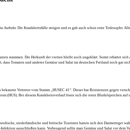
n Aufruhr. Die Krankheitsfälle steigen und es gab auch schon erste Todesopfer. Al
panien stammen. Die Herkunft der vierten bleibt noch ungeklärt. Somit erhärtet sic
t, dass Tomaten und anderes Gemüse und Salat im deutschen Freiland noch gar ni
eits bekannte Vertreter vom Stamm „HUSEC 41“. Dieser hat Resistenzen gegen versch
m (HUS). Bei diesem Krankheitsverlauf lösen sich die roten Blutkörperchen auf und
edische, niederländische und britische Touristen hatten sich den Darmerreger wah
EC-Infektion ausschließen kann. Vorbeugend sollte man Gemüse und Salat vor dem 