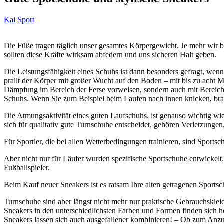
Kai
Sport
Die Füße tragen täglich unser gesamtes Körpergewicht. Je mehr wir 
sollten diese Kräfte wirksam abfedern und uns sicheren Halt geben.
Die Leistungsfähigkeit eines Schuhs ist dann besonders gefragt, wenn 
prallt der Körper mit großer Wucht auf den Boden – mit bis zu acht M
Dämpfung im Bereich der Ferse vorweisen, sondern auch mit Bereich d
Schuhs. Wenn Sie zum Beispiel beim Laufen nach innen knicken, brauc
Die Atmungsaktivität eines guten Laufschuhs, ist genauso wichtig w
sich für qualitativ gute Turnschuhe entscheidet, gehören Verletzung
Für Sportler, die bei allen Wetterbedingungen trainieren, sind Spor
Aber nicht nur für Läufer wurden spezifische Sportschuhe entwickelt.
Fußballspieler.
Beim Kauf neuer Sneakers ist es ratsam Ihre alten getragenen Sport
Turnschuhe sind aber längst nicht mehr nur praktische Gebrauchskle
Sneakers in den unterschiedlichsten Farben und Formen finden sich he
Sneakers lassen sich auch ausgefallener kombinieren! – Ob zum Anz