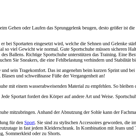
beim Gehen oder Laufen das Sprunggelenk beugen, desto größer ist die
er bei Sportarten eingesetzt wird, welche die Sehnen und Gelenke stärke
al so viel Gewicht wie normal. Gute Sportschuhe müssen sicheren Halt 
es Ballens. Richtige Sportschuhe unterstützen das Training. Eine Bera
hen Sie Sneakers, die eine Fehlbelastung verhindern und Stabilität bi
ie und sein Tragekomfort. Das ist angenehm beim kurzen Sprint und bei
en, Blasen und schweißnasse Füße der Vergangenheit an!
tschuhe mit einem wasserabweisenden Material zu empfehlen. So bleiben
 Jede Sportart fordert den Körper auf andere Art und Weise. Sportschuh
schuhe mitzubringen. Anhand der Abnutzung der Sohle kann der Fachman
idung für den
Sport
. Sie sind zu stylischen Accessoires geworden, die 
utzutage in fast jedem Kleiderschrank. In Kombination mit Jeans und T
ug, Sommerkleid oder zu Shorts.