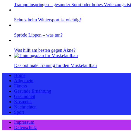
Trampolinspringen – gesunder Sport oder hohes Verletzungsris
Schutz beim Wintersport ist wichtig!
Spröde Lippen – was tun?
Was hilft am besten gegen Akne?
Das optimale Training für den Muskelaufbau
Home
Allgemein
Fitness
Gesunde Ernährung
Gesundheit
Kosmetik
Nachrichten
Sport
Impressum
Datenschutz