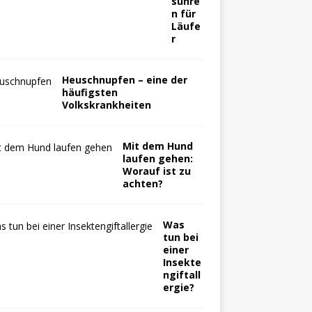
suhre
n für
Läufe
r
Heuschnupfen – eine der
häufigsten
Volkskrankheiten
Mit dem Hund
laufen gehen:
Worauf ist zu
achten?
Was
tun bei
einer
Insekte
ngiftall
ergie?