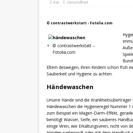
Kai
Gesundheit
© contrastwerkstatt - Fotolia.com
Hygie
Immun
© contrastwerkstatt –
Auße
Fotolia.com
Spiel
Bunde
Eltern deswegen, ihren Kindern schon früh e
Sauberkeit und Hygiene zu achten.
Händewaschen
Unsere Hände sind die Krankheitsüberträger s
Händewaschen die Hygieneregel Nummer 1 i
zum Beispiel ein Magen-Darm-Effekt, gerad
benötigt Wasser, Seife, ein sauberes Handtu
einige Viren, wie Erkältungsviren, nicht von 
Händen runterspült oder mit dem Handtuch e