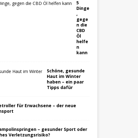
5
Dinge
,
gege
n die
CBD
Öl
helfe
n
kann
Schöne, gesunde
Haut im Winter
haben – ein paar
Tipps dafür
etroller für Erwachsene – der neue
nsport
ampolinspringen – gesunder Sport oder
hes Verletzungsrisiko?