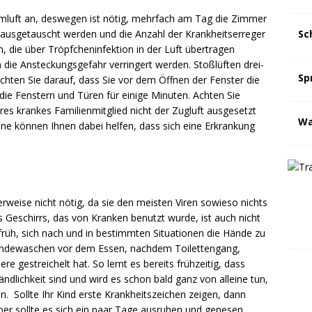
umluft an, deswegen ist nötig, mehrfach am Tag die Zimmer
t ausgetauscht werden und die Anzahl der Krankheitserreger
Sc
n, die über Tröpfcheninfektion in der Luft übertragen
 die Ansteckungsgefahr verringert werden. Stoßlüften drei-
Sp
Achten Sie darauf, dass Sie vor dem Öffnen der Fenster die
die Fenstern und Türen für einige Minuten. Achten Sie
eres krankes Familienmitglied nicht der Zugluft ausgesetzt
Wa
ene können Ihnen dabei helfen, dass sich eine Erkrankung
rweise nicht nötig, da sie den meisten Viren sowieso nichts
 Geschirrs, das von Kranken benutzt wurde, ist auch nicht
früh, sich nach und in bestimmten Situationen die Hände zu
Händewaschen vor dem Essen, nachdem Toilettengang,
gestreichelt hat. So lernt es bereits frühzeitig, dass
dlichkeit sind und wird es schon bald ganz von alleine tun,
n. Sollte Ihr Kind erste Krankheitszeichen zeigen, dann
eber sollte es sich ein paar Tage ausruhen und genesen