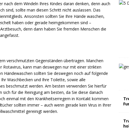
er nach dem Windeln Ihres Kindes daran denken, denn auch
h sind, sollte man diesen Schritt nicht auslassen. Das
lienmitglieds. Ansonsten sollten Sie Ihre Hände waschen,
reichelt haben oder gerade heimgekommen sind –
n Arztbesuch, denn dann haben Sie fremden Menschen die
angefasst.
egern verschmutzten Gegenständen übertragen. Manchen
 Rotavirus, kann man deswegen nur mit einer strikten
en Händewaschen sollten Sie deswegen noch auf folgende
hr Waschbecken und Ihre Toilette, sowie alle
nes beschmutzt werden. Am besten verwenden Sie hierfür
ich für die Reinigung am besten, da Sie diese danach
och einmal mit den Krankheitserregern in Kontakt kommen
Tr
Fu
cher sollten immer – auch wenn gerade kein Virus in Ihrer
llwaschmittel gereinigt werden.
Tr
ho