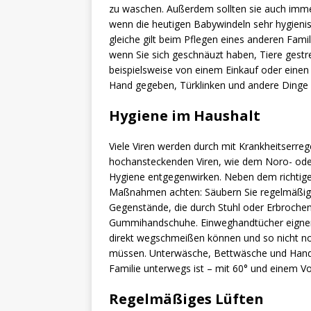
zu waschen. Außerdem sollten sie auch imm
wenn die heutigen Babywindeln sehr hygienisc
gleiche gilt beim Pflegen eines anderen Fami
wenn Sie sich geschnäuzt haben, Tiere gest
beispielsweise von einem Einkauf oder eine
Hand gegeben, Türklinken und andere Dinge 
Hygiene im Haushalt
Viele Viren werden durch mit Krankheitserr
hochansteckenden Viren, wie dem Noro- oder
Hygiene entgegenwirken. Neben dem richtig
Maßnahmen achten: Säubern Sie regelmäßig I
Gegenstände, die durch Stuhl oder Erbroche
Gummihandschuhe. Einweghandtücher eignen s
direkt wegschmeißen können und so nicht n
müssen. Unterwäsche, Bettwäsche und Handtü
Familie unterwegs ist – mit 60° und einem Vo
Regelmäßiges Lüften