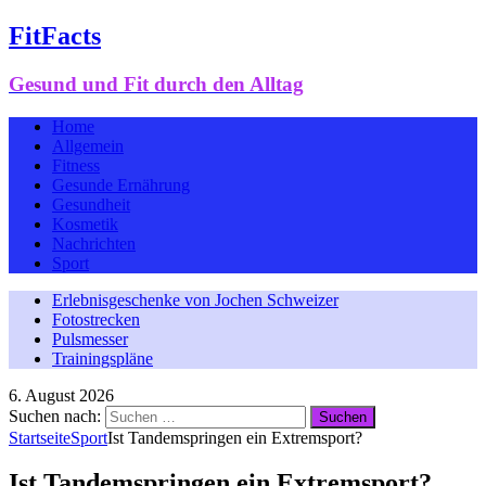
FitFacts
Gesund und Fit durch den Alltag
Home
Allgemein
Fitness
Gesunde Ernährung
Gesundheit
Kosmetik
Nachrichten
Sport
Erlebnisgeschenke von Jochen Schweizer
Fotostrecken
Pulsmesser
Trainingspläne
6. August 2026
Suchen nach:
Startseite
Sport
Ist Tandemspringen ein Extremsport?
Ist Tandemspringen ein Extremsport?