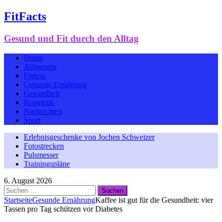
FitFacts
Gesund und Fit durch den Alltag
Home
Allgemein
Fitness
Gesunde Ernährung
Gesundheit
Kosmetik
Nachrichten
Sport
Erlebnisgeschenke von Jochen Schweizer
Fotostrecken
Pulsmesser
Trainingspläne
6. August 2026
Suchen
nach:
Startseite
Gesunde Ernährung
Kaffee ist gut für die Gesundheit: vier
Tassen pro Tag schützen vor Diabetes