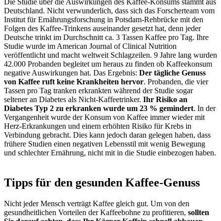
Die Studie über die Auswirkungen des Kaffee-Konsums stammt aus
Deutschland. Nicht verwunderlich, dass sich das Forscherteam vom
Institut für Ernährungsforschung in Potsdam-Rehbrücke mit den
Folgen des Kaffee-Trinkens auseinander gesetzt hat, denn jeder
Deutsche trinkt im Durchschnitt ca. 3 Tassen Kaffee pro Tag. Ihre
Studie wurde im American Journal of Clinical Nutrition
veröffentlicht und macht weltweit Schlagzeilen. 9 Jahre lang wurden
42.000 Probanden begleitet um heraus zu finden ob Kaffeekonsum
negative Auswirkungen hat. Das Ergebnis:
Der tägliche Genuss
von Kaffee ruft keine Krankheiten hervor
. Probanden, die vier
Tassen pro Tag tranken erkrankten während der Studie sogar
seltener an Diabetes als Nicht-Kaffeetrinker.
Ihr Risiko an
Diabetes Typ 2 zu erkranken wurde um 23 % gemindert
. In der
Vergangenheit wurde der Konsum von Kaffee immer wieder mit
Herz-Erkrankungen und einem erhöhten Risiko für Krebs in
Verbindung gebracht. Dies kann jedoch daran gelegen haben, dass
frühere Studien einen negativen Lebensstil mit wenig Bewegung
und schlechter Ernährung, nicht mit in die Studie einbezogen haben.
Tipps für den gesunden Kaffee-Genuss
Nicht jeder Mensch verträgt Kaffee gleich gut. Um von den
gesundheitlichen Vorteilen der Kaffeebohne zu profitieren,
sollten