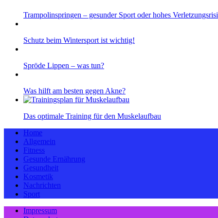
Trampolinspringen – gesunder Sport oder hohes Verletzungsris
Schutz beim Wintersport ist wichtig!
Spröde Lippen – was tun?
Was hilft am besten gegen Akne?
Das optimale Training für den Muskelaufbau
Home
Allgemein
Fitness
Gesunde Ernährung
Gesundheit
Kosmetik
Nachrichten
Sport
Impressum