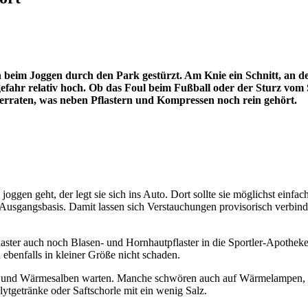
 beim Joggen durch den Park gestürzt. Am Knie ein Schnitt, an d
gefahr relativ hoch. Ob das Foul beim Fußball oder der Sturz vom S
verraten, was neben Pflastern und Kompressen noch rein gehört.
ggen geht, der legt sie sich ins Auto. Dort sollte sie möglichst einfac
sgangsbasis. Damit lassen sich Verstauchungen provisorisch verbinde
flaster auch noch Blasen- und Hornhautpflaster in die Sportler-Apothe
ebenfalls in kleiner Größe nicht schaden.
ssen und Wärmesalben warten. Manche schwören auch auf Wärmelampe
tgetränke oder Saftschorle mit ein wenig Salz.