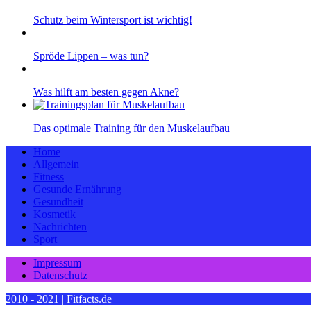
Schutz beim Wintersport ist wichtig!
Spröde Lippen – was tun?
Was hilft am besten gegen Akne?
Das optimale Training für den Muskelaufbau
Home
Allgemein
Fitness
Gesunde Ernährung
Gesundheit
Kosmetik
Nachrichten
Sport
Impressum
Datenschutz
2010 - 2021 | Fitfacts.de