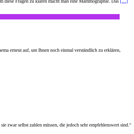
? Um diese Fragen zu klären macht man eine Mammographie. Das
[…]
hema erneut auf, um Ihnen noch einmal verständlich zu erklären,
ie zwar selbst zahlen müssen, die jedoch sehr empfehlenswert sind.“