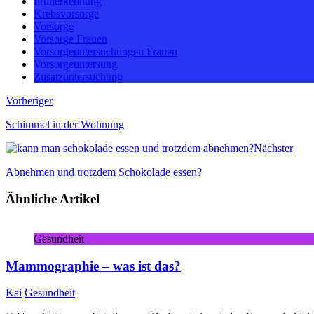
Früherkennung
Krebsvorsorge
Vorsorge
Vorsorge Frauen
Vorsorgeuntersuchungen Frauen
Vorsorgeuntersung
Zusatzuntersuchung
Vorheriger
Schimmel in der Wohnung
Nächster
Abnehmen und trotzdem Schokolade essen?
Ähnliche Artikel
Gesundheit
Mammographie – was ist das?
Kai
Gesundheit