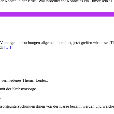
iner Knoten in der Brust. Was bedeutet er? Könnte es ein Tumor sein
Vorsorgeuntersuchungen allgemein berichtet, jetzt greifen wir dieses T
oll
[…]
er vermiedenes Thema. Leider..
 mit der Krebsvorsorge.
…
sorgeuntersuchungen ihnen von der Kasse bezahlt werden und welche s