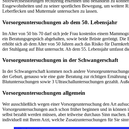
Stoffwechselstörungen rechtzeitig erkennen und behandeln zu können.
Essgewohnheiten und zu seiner sportlichen Bewegung, um weitere Ris
Leberflecken und Muttermale untersuchen zu lassen.
Vorsorgeuntersuchungen ab dem 50. Lebensjahr
Im Alter von 50 bis 70 darf sich jede Frau kostenlos einem Mammog
ein Beratungsgespräch abgehalten, sowie beide Brüste geröntgt. Die
erhöht sich ab dem Alter von 50 Jahren auch das Risiko für Darmkr
der Stuhlgang auf Blut untersucht. Ab dem 55. Lebensjahr umfasst di
Vorsorgeuntersuchungen in der Schwangerschaft
In der Schwangerschaft kommen noch andere Vorsorgeuntersuchungen 
der Geburt, genauso wie eine gute Beratung zur richtigen Ernährun
Blutuntersuchungen sowie 3 Ultraschalluntersuchungen gezahlt. Auß
Vorsorgeuntersuchungen allgemein
Wer ausschließlich wegen einer Vorsorgeuntersuchung den Art aufsuch
Vorsorgeuntersuchungen auch schon früher beginnen und in können in
selbst bezahlt werden müssen, aber teilweise durchaus Sinn machen. 
individuell mit Ihrem Arzt, welche Zusatzuntersuchungen für Sie sinnv