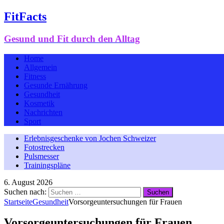
FitFacts
Gesund und Fit durch den Alltag
Home
Allgemein
Fitness
Gesunde Ernährung
Gesundheit
Kosmetik
Nachrichten
Sport
Erlebnisgeschenke von Jochen Schweizer
Fotostrecken
Pulsmesser
Trainingspläne
6. August 2026
Suchen nach:
Startseite
Gesundheit
Vorsorgeuntersuchungen für Frauen
Vorsorgeuntersuchungen für Frauen