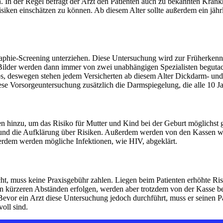
 In der Regel befragt der Arzt den Patienten auch zu bekannten Krankhe
iken einschätzen zu können. Ab diesem Alter sollte außerdem ein jähr
raphie-Screening unterziehen. Diese Untersuchung wird zur Früherken
 Bilder werden dann immer von zwei unabhängigen Spezialisten beguta
ebs, deswegen stehen jedem Versicherten ab diesem Alter Dickdarm- u
ese Vorsorgeuntersuchung zusätzlich die Darmspiegelung, die alle 10 
hinzu, um das Risiko für Mutter und Kind bei der Geburt möglichst g
g und die Aufklärung über Risiken. Außerdem werden von den Kassen 
erdem werden mögliche Infektionen, wie HIV, abgeklärt.
t, muss keine Praxisgebühr zahlen. Liegen beim Patienten erhöhte Ris
 kürzeren Abständen erfolgen, werden aber trotzdem von der Kasse be
Bevor ein Arzt diese Untersuchung jedoch durchführt, muss er seinen P
oll sind.