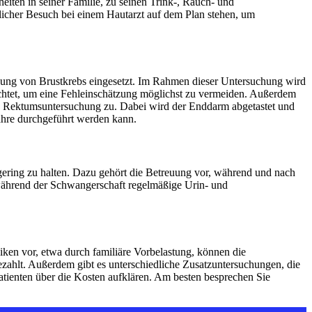
iten in seiner Familie, zu seinen Trink-, Rauch- und
licher Besuch bei einem Hautarzt auf dem Plan stehen, um
nung von Brustkrebs eingesetzt. Im Rahmen dieser Untersuchung wird
chtet, um eine Fehleinschätzung möglichst zu vermeiden. Außerdem
nd Rektumsuntersuchung zu. Dabei wird der Enddarm abgetastet und
Jahre durchgeführt werden kann.
ering zu halten. Dazu gehört die Betreuung vor, während und nach
während der Schwangerschaft regelmäßige Urin- und
iken vor, etwa durch familiäre Vorbelastung, können die
zahlt. Außerdem gibt es unterschiedliche Zusatzuntersuchungen, die
atienten über die Kosten aufklären. Am besten besprechen Sie