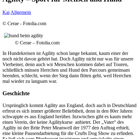
Kai
Allgemein
© Cerae - Fotolia.com
© Cerae – Fotolia.com
In Hundekreisen ist Agility schon lange bekannt, kaum einer der
noch nicht davon gehört hat. Doch Agility nicht nur was für unsere
Vierbeiner, denn auch wir Menschen kommen dabei auf Touren,
schließlich müssen Herrchen und Hund den Parcours gemeinsam
beenden, schlecht, wenn der Sieg dann flöten geht, weil Herrchen
mal wieder zu langsam war.
Geschichte
Ursprünglich kommt Agility aus England, doch auch in Deutschland
erfreut es sich immer größerer Beliebtheit, denn in den 80er Jahren
schwappte es aus England herüber. Inzwischen gibt es kaum mehr
einen Verein, der keine Agilitykurse anbietet. Der „Vater“ des
Agility ist der Brite Peter Meanwell der 1977 den Auftrag erhielt,
eine kleine Pausendarbietung für die Crufts Dog Show zu erfinden.
Er ließ sich vom Pferdesport inspirieren und entwickelte einen