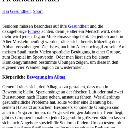
Kai
Gesundheit
,
Sport
Senioren müssen besonders auf ihre
Gesundheit
und die
dazugehörige
Fitness
achten, denn je älter ein Mensch wird, desto
mehr wird jeden Tag an Muskelmasse abgebaut. Da jedoch auch im
Alter Muskeln benötigt werden, rät es sich, bereits frühzeitig dem
Abbau vorzubeugen. Ziel ist es, auch im Alter noch agil zu sein. Am
meisten Spaß macht Vielen sportliche Betätigung in einer Gruppe,
zum Beispiel im Sportverein. Oder man lässt sich bei einem
Krankengymnasten bestimmte Übungen zeigen, um diese in den
eigenen vier Wänden täglich zu wiederholen.
Körperliche
Bewegung im Alltag
Generell rät es sich, den Alltag so zu gestalten, dass man in
Bewegung bleibt. Spaziergänge an der frischen Luft oder mal zwei
Busstationen nach Hause gehen, anstatt zu fahren. Wer allerdings
gesundheitliche Probleme hat, sollte vorher eine Beratung bei
seinem Hausarzt aufsuchen. Besonders schonende Übungen sind
auch im Yoga zu finden: da Yoga seit einigen Jahren im Trend liegt,
gibt es Gruppen in nahezu jeder Gegend. In größeren Städten lassen
sich auch Angebote speziell für Senioren finden. Um zu testen, ob
einem der
Sport
Spaß macht, sollte man vorab eine Probestune