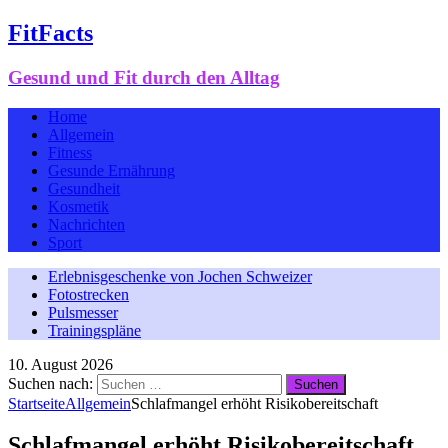
FitFacts
Gesund und Fit durch den Alltag
Home
Allgemein
Fitness
Gesunde Ernährung
Gesundheit
Kosmetik
Nachrichten
Sport
Erlebnisgeschenke von Jochen Schweizer
Fotostrecken
Pulsmesser
Trainingspläne
10. August 2026
Suchen nach:
Startseite
Allgemein
Schlafmangel erhöht Risikobereitschaft
Schlafmangel erhöht Risikobereitschaft