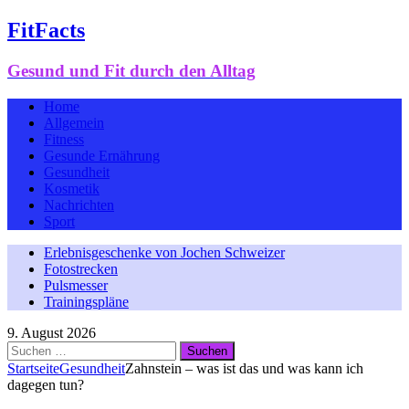
FitFacts
Gesund und Fit durch den Alltag
Home
Allgemein
Fitness
Gesunde Ernährung
Gesundheit
Kosmetik
Nachrichten
Sport
Erlebnisgeschenke von Jochen Schweizer
Fotostrecken
Pulsmesser
Trainingspläne
9. August 2026
Suchen
nach:
Startseite
Gesundheit
Zahnstein – was ist das und was kann ich
dagegen tun?